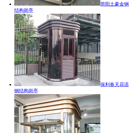
简阳土豪金钢
结构岗亭
保利春天花语
钢结构岗亭