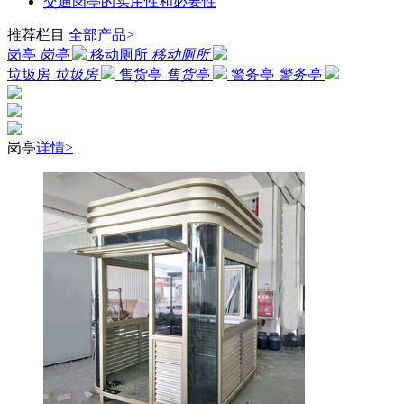
交通岗亭的实用性和必要性
推荐栏目
全部产品>
岗亭
岗亭
移动厕所
移动厕所
垃圾房
垃圾房
售货亭
售货亭
警务亭
警务亭
岗亭
详情>