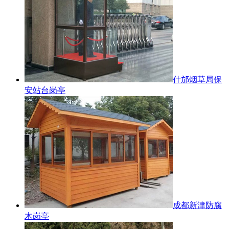
什邡烟草局保
安站台岗亭
成都新津防腐
木岗亭