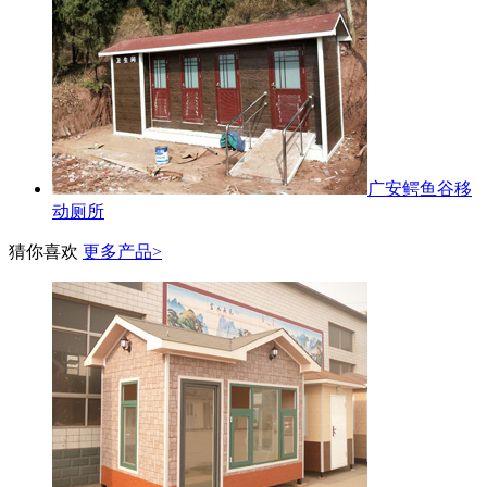
广安鳄鱼谷移
动厕所
猜你喜欢
更多产品>