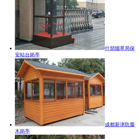
什邡烟草局保
安站台岗亭
成都新津防腐
木岗亭