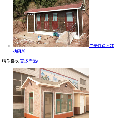
广安鳄鱼谷移
动厕所
猜你喜欢
更多产品>