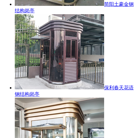
简阳土豪金钢
结构岗亭
保利春天花语
钢结构岗亭