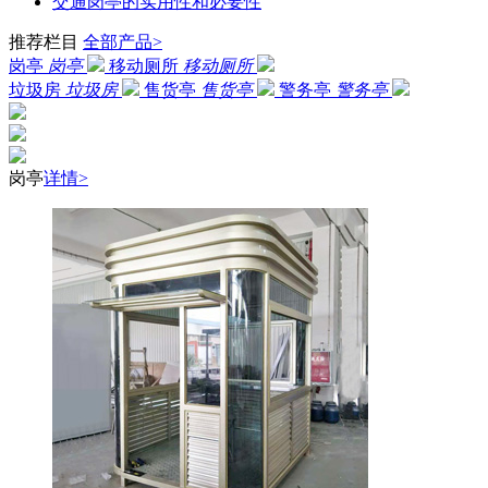
交通岗亭的实用性和必要性
推荐栏目
全部产品>
岗亭
岗亭
移动厕所
移动厕所
垃圾房
垃圾房
售货亭
售货亭
警务亭
警务亭
岗亭
详情>