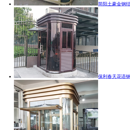
简阳土豪金钢
保利春天花语