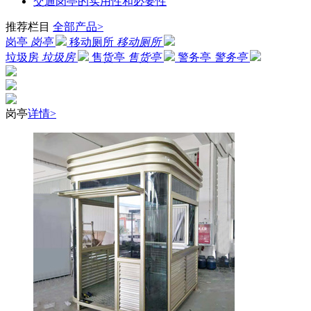
交通岗亭的实用性和必要性
推荐栏目
全部产品>
岗亭
岗亭
移动厕所
移动厕所
垃圾房
垃圾房
售货亭
售货亭
警务亭
警务亭
岗亭
详情>