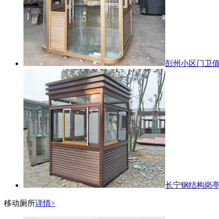
彭州小区门卫
长宁钢结构岗
移动厕所
详情>