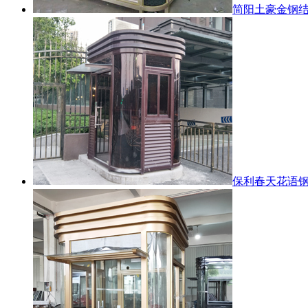
简阳土豪金钢
保利春天花语