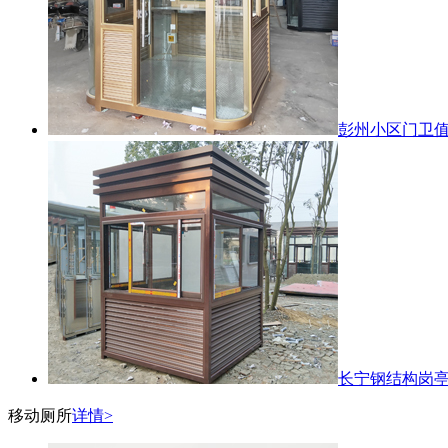
彭州小区门卫
长宁钢结构岗
移动厕所
详情>