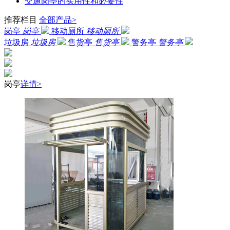
交通岗亭的实用性和必要性
推荐栏目
全部产品>
岗亭
岗亭
移动厕所
移动厕所
垃圾房
垃圾房
售货亭
售货亭
警务亭
警务亭
岗亭
详情>