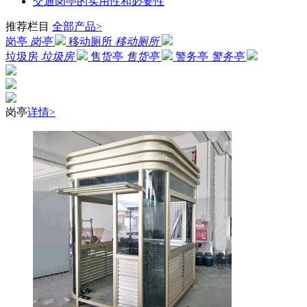
交通岗亭的实用性和必要性
推荐栏目
全部产品>
岗亭
岗亭
移动厕所
移动厕所
垃圾房
垃圾房
售货亭
售货亭
警务亭
警务亭
岗亭
详情>