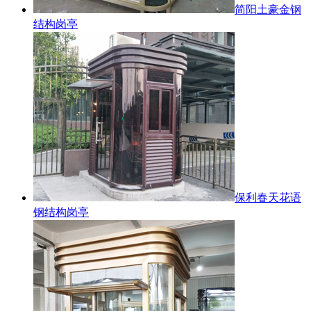
简阳土豪金钢
结构岗亭
保利春天花语
钢结构岗亭