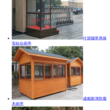
什邡烟草局保
安站台岗亭
成都新津防腐
木岗亭