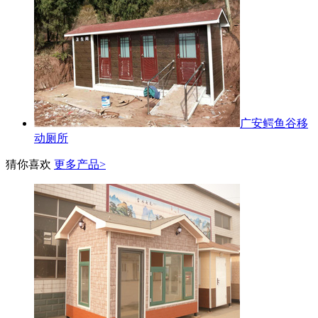
广安鳄鱼谷移
动厕所
猜你喜欢
更多产品>