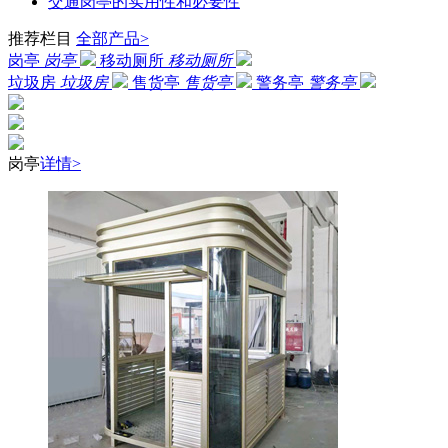
交通岗亭的实用性和必要性
推荐栏目
全部产品>
岗亭
岗亭
移动厕所
移动厕所
垃圾房
垃圾房
售货亭
售货亭
警务亭
警务亭
岗亭
详情>