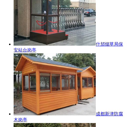
什邡烟草局保
安站台岗亭
成都新津防腐
木岗亭