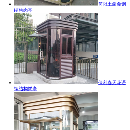
简阳土豪金钢
结构岗亭
保利春天花语
钢结构岗亭