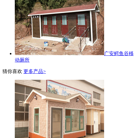
广安鳄鱼谷移
动厕所
猜你喜欢
更多产品>