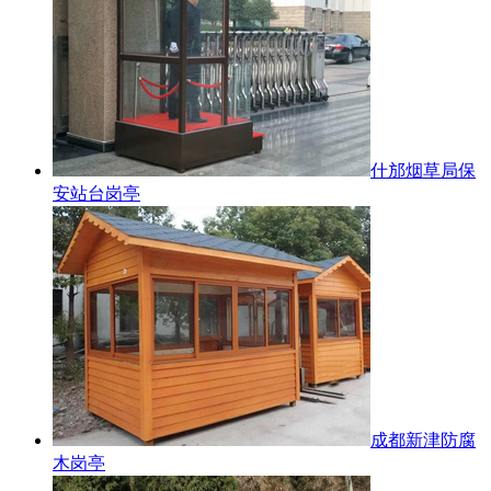
什邡烟草局保
安站台岗亭
成都新津防腐
木岗亭