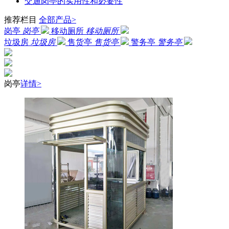
交通岗亭的实用性和必要性
推荐栏目
全部产品>
岗亭
岗亭
移动厕所
移动厕所
垃圾房
垃圾房
售货亭
售货亭
警务亭
警务亭
岗亭
详情>