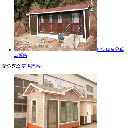
广安鳄鱼谷移
动厕所
猜你喜欢
更多产品>