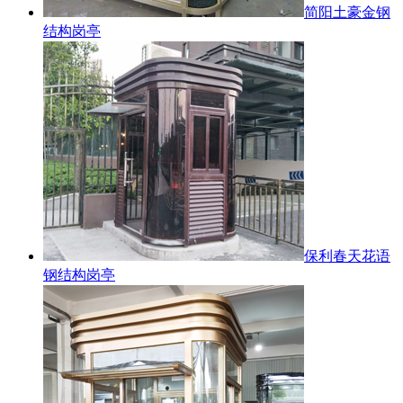
简阳土豪金钢
结构岗亭
保利春天花语
钢结构岗亭