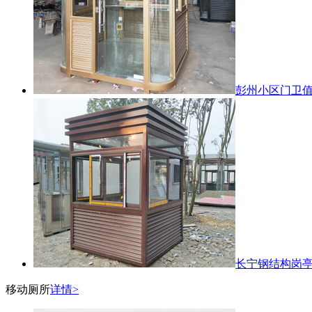
彭州小区门卫
长宁钢结构岗
移动厕所
详情>