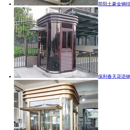
简阳土豪金钢
保利春天花语