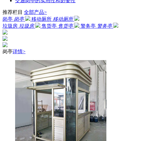
交通岗亭的实用性和必要性
推荐栏目
全部产品>
岗亭
岗亭
移动厕所
移动厕所
垃圾房
垃圾房
售货亭
售货亭
警务亭
警务亭
岗亭
详情>